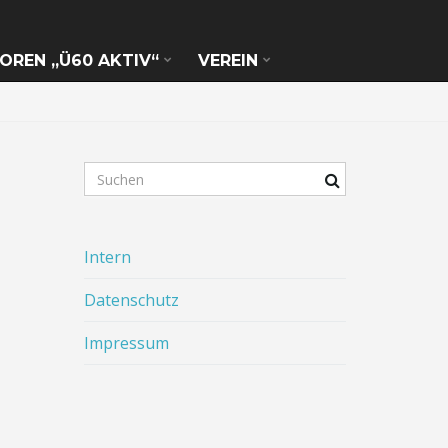
IOREN „Ü60 AKTIV“
VEREIN
S
u
c
h
Intern
b
e
Datenschutz
g
r
Impressum
i
f
f
.
.