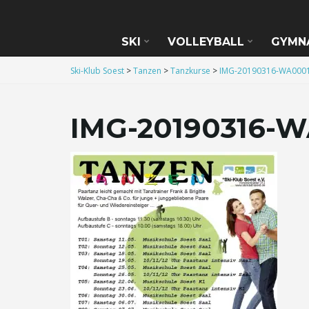
SKI
VOLLEYBALL
GYMN
Ski-Klub Soest
>
Tanzen
>
Tanzkurse
>
IMG-20190316-WA000
IMG-20190316-