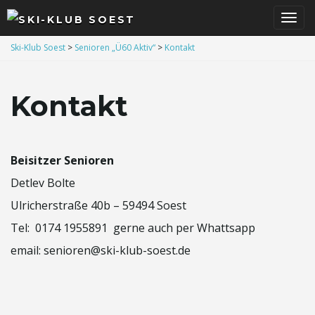
S
Ski-Klub Soest
>
Senioren „Ü60 Aktiv“
>
Kontakt
Kontakt
c
Beisitzer Senioren
h
Detlev Bolte
Ulricherstraße 40b – 59494 Soest
a
Tel: 0174 1955891 gerne auch per Whattsapp
email: senioren@ski-klub-soest.de
l