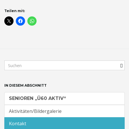
t
Teilen mit:
e
N
S
u
c
h
a
IN DIESEM ABSCHNITT
b
e
SENIOREN „Ü60 AKTIV“
g
r
v
Aktivitäten/Bildergalerie
i
f
Kontakt
f