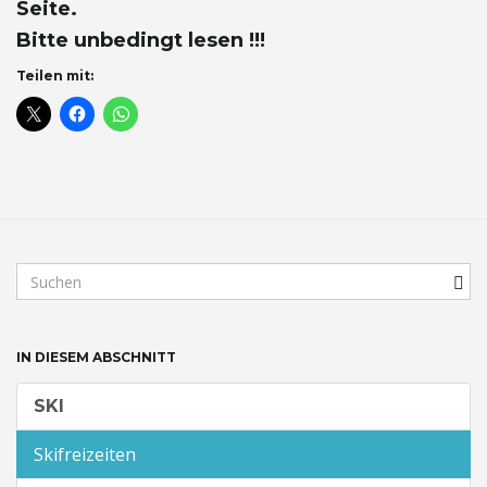
Seite.
Bitte unbedingt lesen !!!
Teilen mit:
S
u
c
h
IN DIESEM ABSCHNITT
b
e
SKI
g
r
Skifreizeiten
i