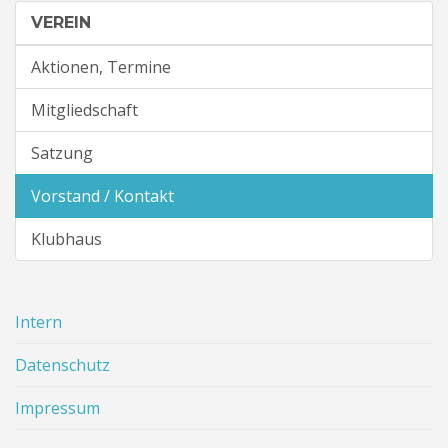
e
VEREIN
g
r
Aktionen, Termine
i
f
Mitgliedschaft
f
.
Satzung
.
.
Vorstand / Kontakt
Klubhaus
Intern
Datenschutz
Impressum