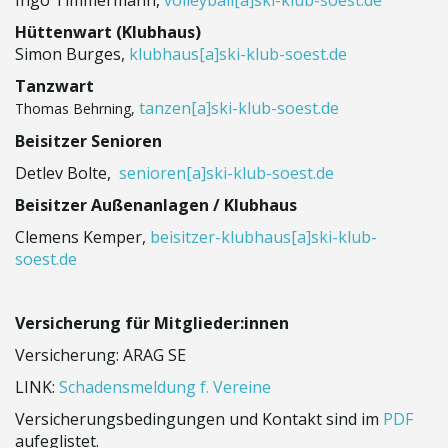
Ingo Timmermann,
volleyball
[a]
ski-klub-soest.de
i
Hüttenwart (Klubhaus)
Simon Burges,
klubhaus
[a]
ski-klub-soest.de
Tanzwart
g
tanzen
[a]
ski-klub-soest.de
Thomas Behrning,
Beisitzer Senioren
Detlev Bolte,
senioren
[a]
ski-klub-soest.de
a
Beisitzer Außenanlagen / Klubhaus
Clemens Kemper,
beisitzer-klubhaus
[a]
ski-klub-
soest.de
t
Versicherung für Mitglieder:innen
i
Versicherung: ARAG SE
LINK:
Schadensmeldung f. Vereine
Versicherungsbedingungen und Kontakt sind im
PDF
o
aufeglistet.