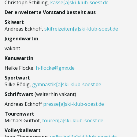
Christoph Schilling,
kasse
[a]
ski-klub-soest.de
t
Der erweiterte Vorstand besteht aus
Skiwart
Andreas Eckhoff,
skifreizeiten
[a]
ski-klub-soest.de
e
Jugendwartin
vakant
Kanuwartin
N
Heike Flocke,
h-flocke@gmx.de
Sportwart
Silke Rödig,
gymnastik
[a]
ski-klub-soest.de
a
Schriftwart
(weiterhin vakant)
Andreas Eckhoff
presse
[a]
ski-klub-soest.de
Tourenwart
v
Michael Guthof,
touren
[a]
ski-klub-soest.de
Volleyballwart