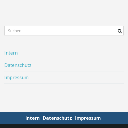
t
S
e
u
c
h
Intern
b
N
e
Datenschutz
g
r
Impressum
i
a
f
f
.
.
v
.
Intern
Datenschutz
Impressum