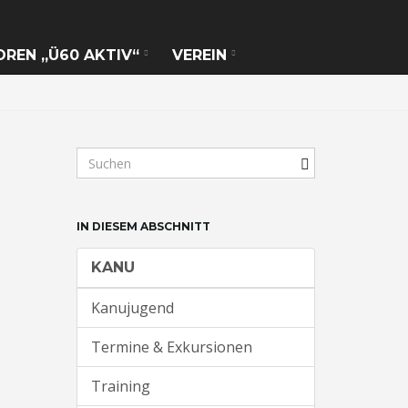
OREN „Ü60 AKTIV“
VEREIN
S
u
c
h
IN DIESEM ABSCHNITT
b
e
KANU
g
r
Kanujugend
i
f
Termine & Exkursionen
f
.
Training
.