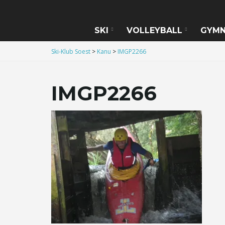
SKI
VOLLEYBALL
GYMN
Ski-Klub Soest
>
Kanu
>
IMGP2266
IMGP2266