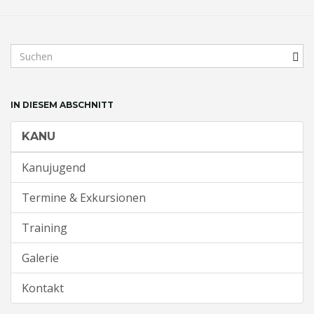
t
S
u
c
e
h
IN DIESEM ABSCHNITT
b
e
KANU
g
N
r
Kanujugend
i
f
Termine & Exkursionen
a
f
.
Training
.
.
Galerie
v
Kontakt