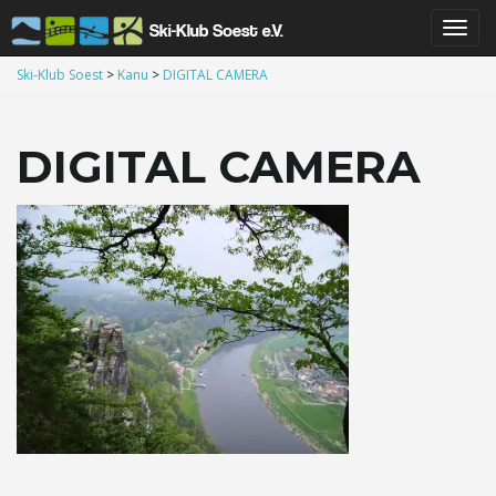
S
Ski-Klub Soest
>
Kanu
>
DIGITAL CAMERA
DIGITAL CAMERA
c
h
a
l