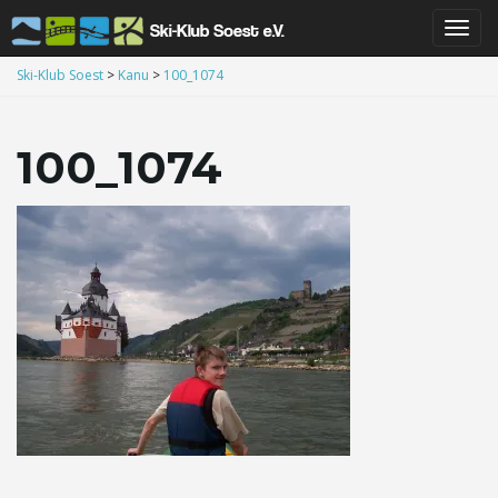
S
Ski-Klub Soest
>
Kanu
>
100_1074
100_1074
c
h
a
l