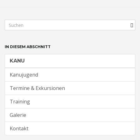
t
S
u
c
e
h
IN DIESEM ABSCHNITT
b
e
KANU
g
N
r
Kanujugend
i
f
Termine & Exkursionen
a
f
.
Training
.
.
Galerie
v
Kontakt